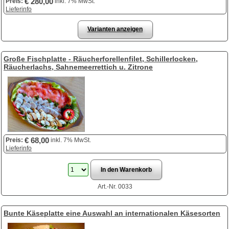
€ 280,00
Preis:
inkl. 7% MwSt.
Lieferinfo
Varianten anzeigen
Große Fischplatte - Räucherforellenfilet, Schillerlocken,
Räucherlachs, Sahnemeerrettich u. Zitrone
€ 68,00
Preis:
inkl. 7% MwSt.
Lieferinfo
Art.-Nr. 0033
Bunte Käseplatte eine Auswahl an internationalen Käsesorten