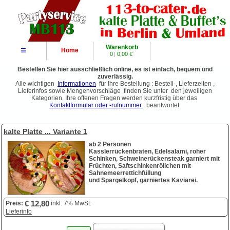
Warenkorb
≡
Home
0
|
0,00 €
Bestellen Sie hier ausschließlich online, es ist einfach, bequem und
zuverlässig.
Alle wichtigen
Informationen
für Ihre Bestellung : Bestell-, Lieferzeiten ,
Lieferinfos sowie Mengenvorschläge finden Sie unter den jeweiligen
Kategorien. Ihre offenen Fragen werden kurzfristig über das
Kontaktformular oder -rufnummer
beantwortet.
kalte Platte ... Variante 1
ab 2 Personen
Kasslerrückenbraten, Edelsalami, roher
Schinken, Schweinerückensteak garniert mit
Früchten, Saftschinkenröllchen mit
Sahnemeerrettichfüllung
und Spargelkopf, garniertes Kaviarei.
€ 12,80
Preis:
inkl. 7% MwSt.
Lieferinfo